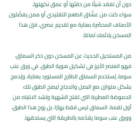
دون أن تفقد شيئًا من دفئها أو عمق نكهتها.
سواء كنت من عشّاق الطعم التقليدي أو ممن يفضّلون 
الأصناف المحضّرة بعناية مع تقديم عصري، فإن هذا 
المسخن يلائمك تمامًا.
من المستحيل الحديث عن المسخن دون ذكر السماق، 
فهو العنصر الأبرز في تشكيل هوية الطبق. في ورق عنب 
سوما، يُستخدم السماق الطازج المستورد بعناية، ويُدمج 
بشكل متوازن مع البصل والدجاج ليمنح الطبق تلك 
الحموضة العطرية التي تفتح الشهية وتشد الانتباه من 
أول لقمة. السماق ليس فقط بهارًا، بل روح هذا الطبق، 
وورق عنب سوما يقدّمه بالطريقة التي يستحقها.