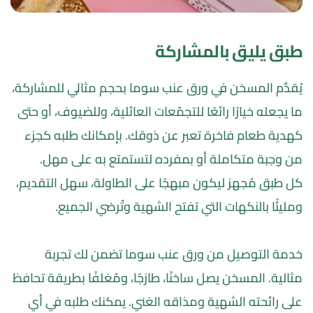
طبق يليق بالمشاركة
يُقدَّم المسخن في ورق عنب سوما بحجم مثالي للمشاركة، 
ما يجعله خيارًا رائعًا للتجمّعات العائلية، وللضيوف، أو حتى 
كهدية طعام فاخرة تعبر عن ذوقك. بإمكانك طلبه كجزء 
من وجبة متكاملة أو بمفرده لتستمتع به على مهل.
كل طبق مُجهز ليكون مبهجًا على الطاولة، سهل التقديم، 
ومليئًا بالنكهات التي تفتح الشهية وتُرضي الجميع.
خدمة التوصيل من ورق عنب سوما تضمن لك تجربة 
مثالية. المسخن يصل ساخنًا، طازجًا، ومُغلفًا بطريقة تحافظ 
على رائحته الشهية ومذاقه الغني. يمكنك طلبه في أي 