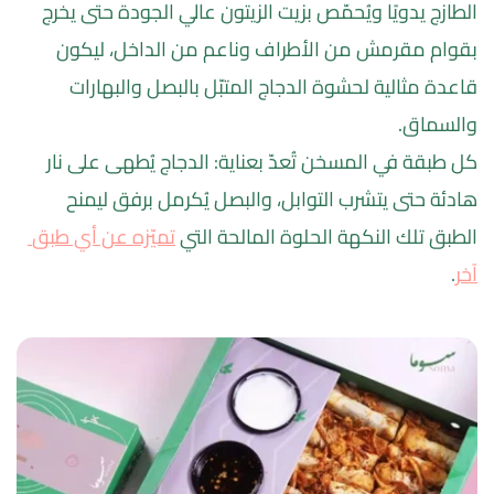
الطازج يدويًا ويُحمّص بزيت الزيتون عالي الجودة حتى يخرج 
بقوام مقرمش من الأطراف وناعم من الداخل، ليكون 
قاعدة مثالية لحشوة الدجاج المتبّل بالبصل والبهارات 
والسماق.
كل طبقة في المسخن تُعدّ بعناية: الدجاج يُطهى على نار 
هادئة حتى يتشرب التوابل، والبصل يُكرمل برفق ليمنح 
الطبق تلك النكهة الحلوة المالحة التي 
تميّزه عن أي طبق 
آخر
.