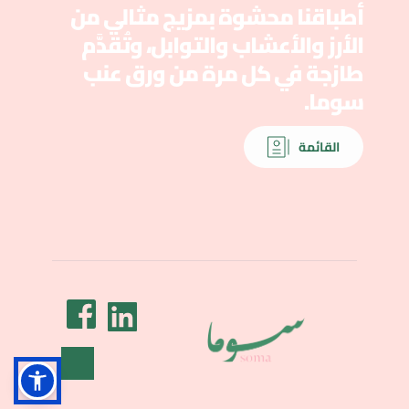
أطباقنا محشوة بمزيج مثالي من 
الأرز والأعشاب والتوابل، وتُقدَّم 
طازجة في كل مرة من ورق عنب 
سوما.
القائمة