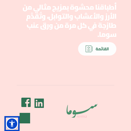
أطباقنا محشوة بمزيج مثالي من 
الأرز والأعشاب والتوابل، وتُقدَّم 
طازجة في كل مرة من ورق عنب 
سوما.
القائمة