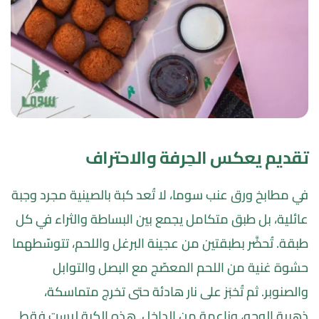
تقديم يعكس الحِرفة والاحتراف
في 
مطابخ ورق عنب سوما
، لا تُعد كبة بالصينية مجرد وجبة 
عائلية، بل طبق متكامل يجمع بين البساطة والثراء في كل 
طبقة. تُحضَّر بطبقتين من عجينة البرغل واللحم، تتوسّطهما 
حشوة غنية من اللحم المعصّج مع البصل والتوابل 
والصنوبر. ثم تُخبَز على نار هادئة حتى تخرج متماسكة، 
ذهبية الوجه، وناعمة من الداخل. هذه الكبة ليست فقط 